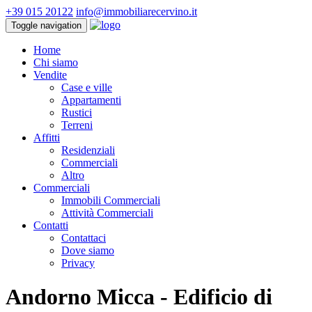
+39 015 20122
info@immobiliarecervino.it
Toggle navigation
Home
Chi siamo
Vendite
Case e ville
Appartamenti
Rustici
Terreni
Affitti
Residenziali
Commerciali
Altro
Commerciali
Immobili Commerciali
Attività Commerciali
Contatti
Contattaci
Dove siamo
Privacy
Andorno Micca - Edificio di